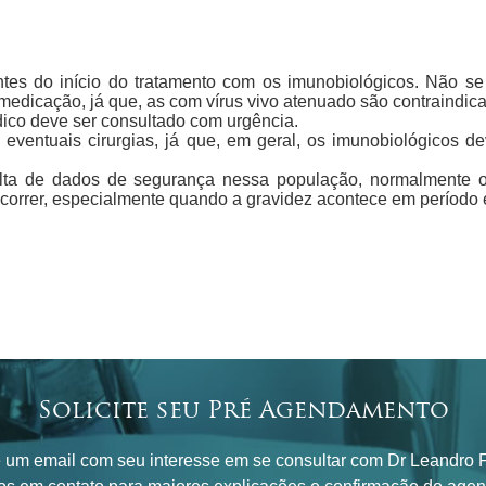
antes do início do tratamento com os imunobiológicos. Não 
edicação, já que, as com vírus vivo atenuado são contraindic
dico deve ser consultado com urgência.
ventuais cirurgias, já que, em geral, os imunobiológicos d
falta de dados de segurança nessa população, normalmente 
orrer, especialmente quando a gravidez acontece em período 
Solicite seu Pré Agendamento
 um email com seu interesse em se consultar com Dr Leandro Fi