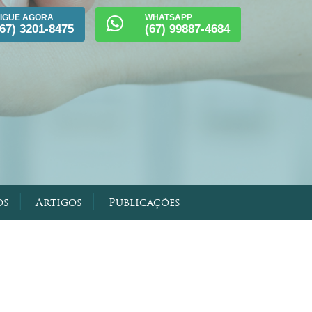
LIGUE AGORA
WHATSAPP
(67) 3201-8475
(67) 99887-4684
|
|
os
Artigos
Publicações
obiológica
 Intervencionista