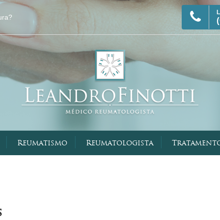
|
|
|
Reumatismo
Reumatologista
Tratament
Visão Geral
Terapia Imun
s
Reumatologia