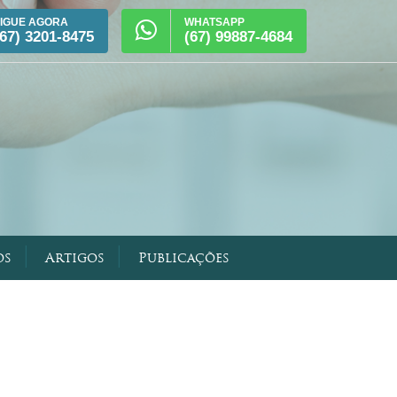
LIGUE AGORA
WHATSAPP
(67) 3201-8475
(67) 99887-4684
|
|
os
Artigos
Publicações
obiológica
 Intervencionista