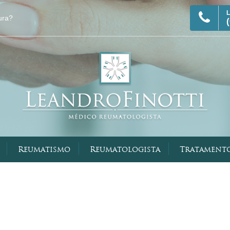
|
|
|
Reumatismo
Reumatologista
Tratament
Visão Geral
Terapia Imun
Reumatologia