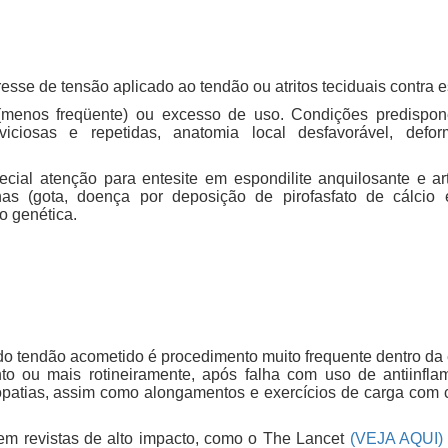
esse de tensão aplicado ao tendão ou atritos teciduais contra 
menos freqüente) ou excesso de uso. Condições predisponen
iciosas e repetidas, anatomia local desfavorável, defor
ecial atenção para entesite em espondilite anquilosante e art
linas (gota, doença por deposição de pirofasfato de cálcio 
o genética.
 do tendão acometido é procedimento muito frequente dentro da 
to ou mais rotineiramente, após falha com uso de antiinfla
patias, assim como alongamentos e exercícios de carga com c
 em revistas de alto impacto, como o The Lancet
(VEJA AQUI)