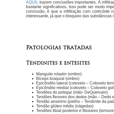
AQUI)
, trazem conclusões importantes. A infilt
bastante significativos. Isso pode ser muito imp
conclusão, é que a infiltração com corticóide
interessante, já que o bloqueio das substâncias 
Patologias tratadas
Tendinites e entesites
Manguito rotador (ombro)
Bíceps braquial (ombro)
Epicôndilo lateral (cotovelo – Cotovelo teni
Epicôndilo medial (cotovelo – Cotovelo golf
Tendões do polegar (mão- DeQuervain)
Tendões flexores dos dedos (mão – Dedo e
Tendão anserino (joelho – Tendinite da pat
Tendão glúteo médio (nágedas)
Tendões tibial posterior e fibulares (tornoze