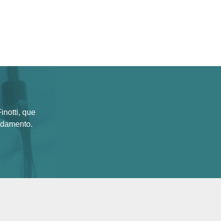
notti, que
ndamento.