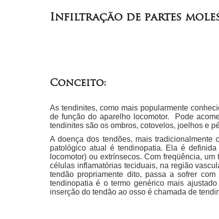
Infiltração de partes mole
Conceito:
As tendinites, como mais popularmente conhecid
de função do aparelho locomotor. Pode acomete
tendinites são os ombros, cotovelos, joelhos e pé
A doença dos tendões, mais tradicionalmente 
patológico atual é tendinopatia. Ela é definid
locomotor) ou extrínsecos. Com freqüência, um
células inflamatórias teciduais, na região vas
tendão propriamente dito, passa a sofrer com
tendinopatia é o termo genérico mais ajustado 
inserção do tendão ao osso é chamada de tendino