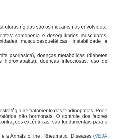
estruturas rígidas são os mecanismos envolvidos.
tes: sarcopenia e desequilíbrios musculares,
midades musculoesqueléticas, instabilidade e
rite psoriásica), doenças metabólicas (diabetes
e hidroxiapatita), doenças infecciosas, uso de
estratégia de tratamento das tendinopatias. Pode
matórios não hormonais. O controle dos fatores
ontrações excêntricas, são fundamentais para o
e a Annals of the Rheumatic Diseases
(VEJA