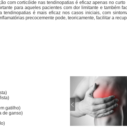
ração com corticóide nas tendinopatias é eficaz apenas no curto
ortante para aqueles pacientes com dor limitante e também facil
 na tendinopatias é mais eficaz nos casos iniciais, com sint
inflamatórias precocemente pode, teoricamente, facilitar a rec
sta)
ista)
m gatilho)
a de ganso)
lo)