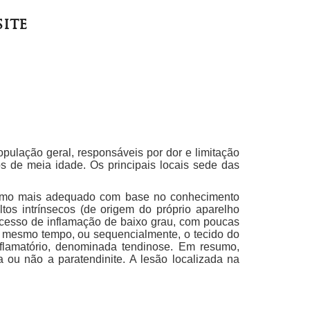
site
pulação geral, responsáveis por dor e limitação
s de meia idade. Os principais locais sede das
 termo mais adequado com base no conhecimento
ltos intrínsecos (de origem do próprio aparelho
ocesso de inflamação de baixo grau, com poucas
Ao mesmo tempo, ou sequencialmente, o tecido do
nflamatório, denominada tendinose. Em resumo,
a ou não a paratendinite. A lesão localizada na