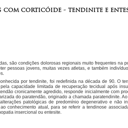
s com corticóide - tendinite e ente
as, são condições dolorosas regionais muito frequentes na po
r pessoas jovens, muitas vezes atletas, e também indivíduo
s.
conhecida por tendinite, foi redefinida na década de 90. O
a pela capacidade limitada de recuperação tecidual após insu
 tendão cronicamente agredido, responde inicialmente com pr
cularizada do paratendão, originado a chamada paratendinite. 
 alterações patológicas de predomínio degenerativo e não i
ao conhecimento atual, para se referir a tendinose associad
patia insercional ou entesite.